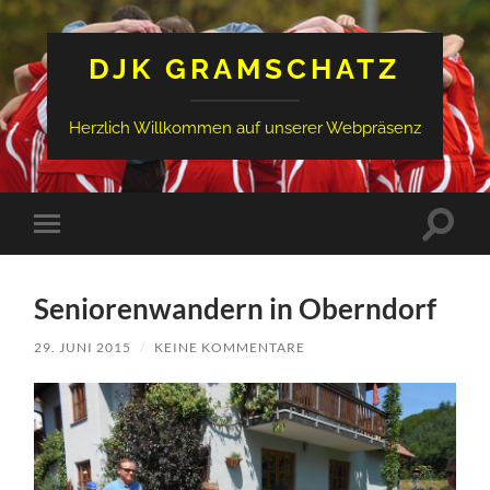
DJK GRAMSCHATZ
Herzlich Willkommen auf unserer Webpräsenz
Suchfe
Mobile-
ein-/a
Menü
ein-/ausblenden
Seniorenwandern in Oberndorf
29. JUNI 2015
/
KEINE KOMMENTARE